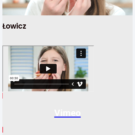
Łowicz
Vimeo