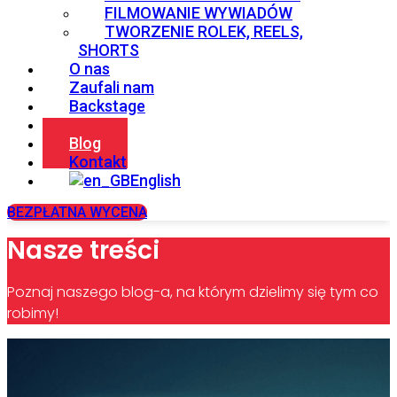
FILMOWANIE WYWIADÓW
TWORZENIE ROLEK, REELS,
SHORTS
O nas
Zaufali nam
Backstage
Sprzęt
Blog
Kontakt
English
BEZPŁATNA WYCENA
Nasze treści
Poznaj naszego blog-a, na którym dzielimy się tym co
robimy!