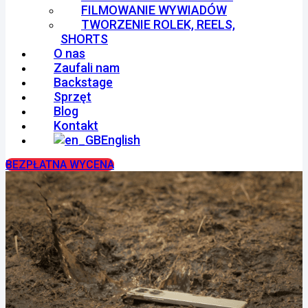
FILMOWANIE WYWIADÓW
TWORZENIE ROLEK, REELS,
SHORTS
O nas
Zaufali nam
Backstage
Sprzęt
Blog
Kontakt
English
BEZPŁATNA WYCENA